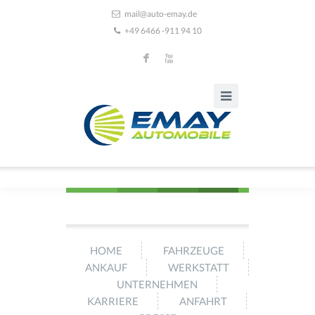
mail@auto-emay.de
+49 6466 -911 94 10
F
X
HOME
FAHRZEUGE
ANKAUF
WERKSTATT
UNTERNEHMEN
KARRIERE
ANFAHRT