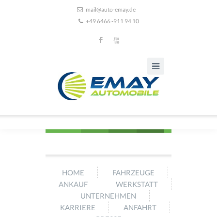
mail@auto-emay.de
+49 6466 -911 94 10
F
X
HOME
FAHRZEUGE
ANKAUF
WERKSTATT
UNTERNEHMEN
KARRIERE
ANFAHRT