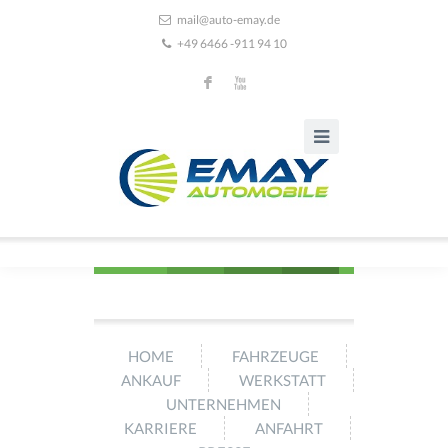
mail@auto-emay.de
+49 6466 -911 94 10
F
X
HOME
FAHRZEUGE
ANKAUF
WERKSTATT
UNTERNEHMEN
KARRIERE
ANFAHRT