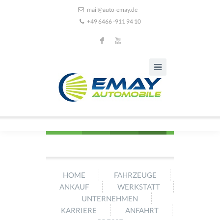
mail@auto-emay.de
+49 6466 -911 94 10
F
X
HOME
FAHRZEUGE
ANKAUF
WERKSTATT
UNTERNEHMEN
KARRIERE
ANFAHRT