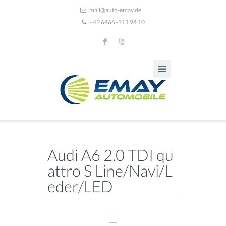
mail@auto-emay.de
+49 6466 -911 94 10
F
X
Audi A6 2.0 TDI qu
attro S Line/Navi/L
eder/LED