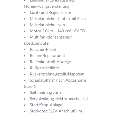
Höhen-/Längsverstellung
Licht- und Regensensor
Mittelarmlehne hinten mit Fach
Mittelarmlehne vorn
Motor 2,0 Ltr. - 140 kW 16V TDI
Multifunktionsanzeige /
Bordcomputer
Raucher-Paket
Reifen-Reparaturkit
Reifenkontroll-Anzeige
Rußpartikelfilter
Rücksitzlehne geteilt/klappbar
Schadstoffarm nach Abgasnorm
Euro 6
Seitenairbag vorn
Servolenkung elektro-mechanisch
Start/Stop-Anlage
Steckdose (12V-Anschluß) im