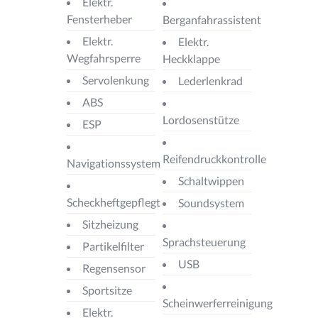
Elektr.
Fensterheber
Berganfahrassistent
Elektr.
Elektr.
Wegfahrsperre
Heckklappe
Servolenkung
Lederlenkrad
ABS
Lordosenstütze
ESP
Reifendruckkontrolle
Navigationssystem
Schaltwippen
Scheckheftgepflegt
Soundsystem
Sitzheizung
Sprachsteuerung
Partikelfilter
USB
Regensensor
Sportsitze
Scheinwerferreinigung
Elektr.