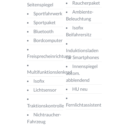
Raucherpaket
Seitenspiegel
Ambiente-
Sportfahrwerk
Beleuchtung
Sportpaket
Isofix
Bluetooth
Beifahrersitz
Bordcomputer
Induktionsladen
Freisprecheinrichtung
für Smartphones
Innenspiegel
Multifunktionslenkrad
autom.
abblendend
Isofix
HU neu
Lichtsensor
Fernlichtassistent
Traktionskontrolle
Nichtraucher-
Fahrzeug