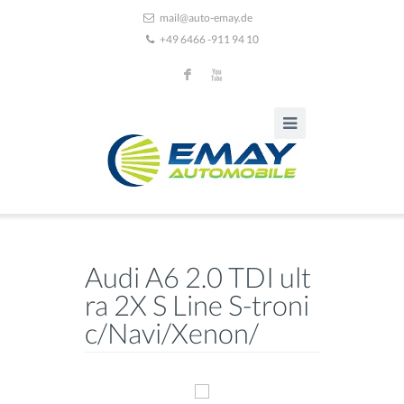
mail@auto-emay.de
+49 6466 -911 94 10
F
X
Audi A6 2.0 TDI ult
ra 2X S Line S-troni
c/Navi/Xenon/