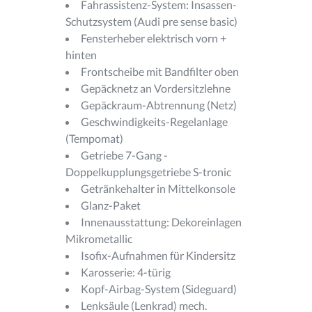
Fahrassistenz-System: Insassen-
Schutzsystem (Audi pre sense basic)
Fensterheber elektrisch vorn +
hinten
Frontscheibe mit Bandfilter oben
Gepäcknetz an Vordersitzlehne
Gepäckraum-Abtrennung (Netz)
Geschwindigkeits-Regelanlage
(Tempomat)
Getriebe 7-Gang -
Doppelkupplungsgetriebe S-tronic
Getränkehalter in Mittelkonsole
Glanz-Paket
Innenausstattung: Dekoreinlagen
Mikrometallic
Isofix-Aufnahmen für Kindersitz
Karosserie: 4-türig
Kopf-Airbag-System (Sideguard)
Lenksäule (Lenkrad) mech.