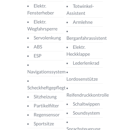
Elektr.
Totwinkel-
Fensterheber
Assistent
Elektr.
Armlehne
Wegfahrsperre
Servolenkung
Berganfahrassistent
ABS
Elektr.
Heckklappe
ESP
Lederlenkrad
Navigationssystem
Lordosenstütze
Scheckheftgepflegt
Reifendruckkontrolle
Sitzheizung
Schaltwippen
Partikelfilter
Soundsystem
Regensensor
Sportsitze
Sprachsteuerung