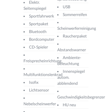
Elektr.
USB
Seitenspiegel
Sommerreifen
Sportfahrwerk
Sportpaket
Scheinwerferreinigung
Bluetooth
Raucherpaket
Bordcomputer
CD-Spieler
Abstandswarner
Ambiente-
Freisprecheinrichtung
Beleuchtung
Innenspiegel
Multifunktionslenkrad
autom.
Isofix
abblendend
Lichtsensor
Geschwindigkeitsbegrenzer
Nebelscheinwerfer
HU neu