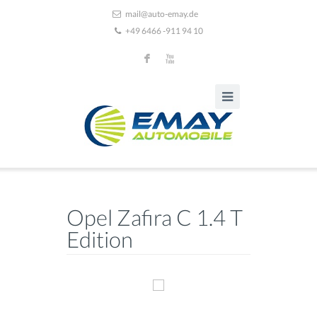
mail@auto-emay.de
+49 6466 -911 94 10
F
X
Opel Zafira C 1.4 T
Edition