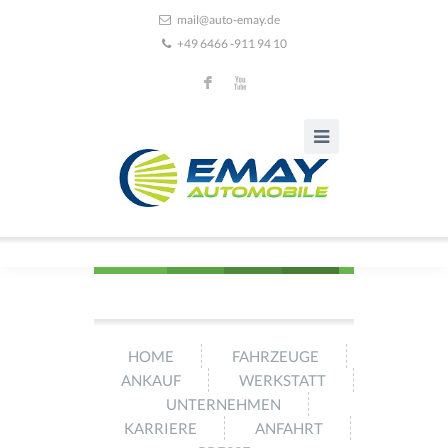
mail@auto-emay.de
+49 6466 -911 94 10
F
X
HOME
FAHRZEUGE
ANKAUF
WERKSTATT
UNTERNEHMEN
KARRIERE
ANFAHRT