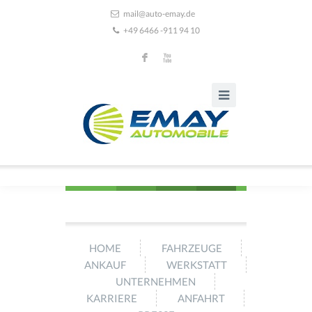
mail@auto-emay.de
+49 6466 -911 94 10
F
X
HOME
FAHRZEUGE
ANKAUF
WERKSTATT
UNTERNEHMEN
KARRIERE
ANFAHRT