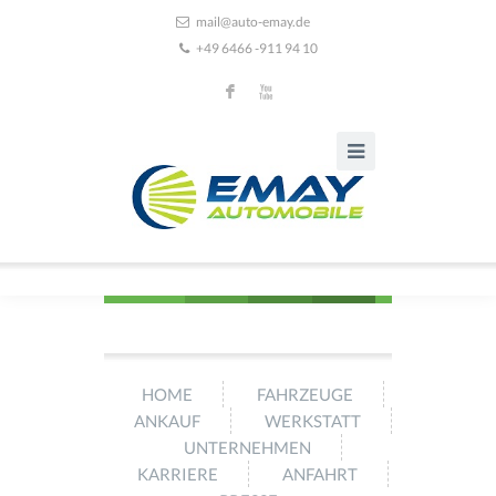
mail@auto-emay.de
+49 6466 -911 94 10
F
X
HOME
FAHRZEUGE
ANKAUF
WERKSTATT
UNTERNEHMEN
KARRIERE
ANFAHRT