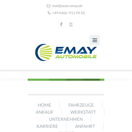
mail@auto-emay.de
+49 6466 -911 94 10
F
X
HOME
FAHRZEUGE
ANKAUF
WERKSTATT
UNTERNEHMEN
KARRIERE
ANFAHRT