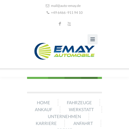
mail@auto-emay.de
+49 6466 -911 94 10
F
X
HOME
FAHRZEUGE
ANKAUF
WERKSTATT
UNTERNEHMEN
KARRIERE
ANFAHRT