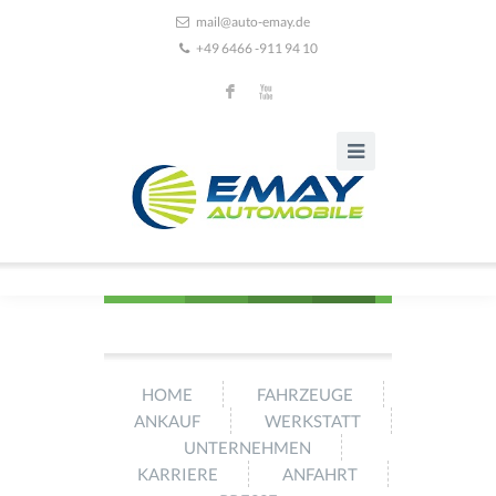
mail@auto-emay.de
+49 6466 -911 94 10
F
X
HOME
FAHRZEUGE
ANKAUF
WERKSTATT
UNTERNEHMEN
KARRIERE
ANFAHRT