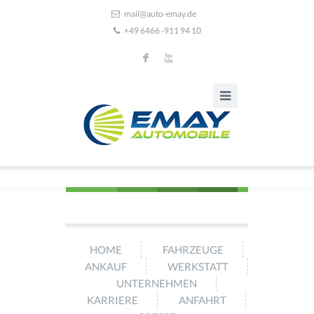
mail@auto-emay.de
+49 6466 -911 94 10
F
X
HOME
FAHRZEUGE
ANKAUF
WERKSTATT
UNTERNEHMEN
KARRIERE
ANFAHRT