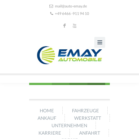
mail@auto-emay.de
+49 6466 -911 94 10
F
X
HOME
FAHRZEUGE
ANKAUF
WERKSTATT
UNTERNEHMEN
KARRIERE
ANFAHRT