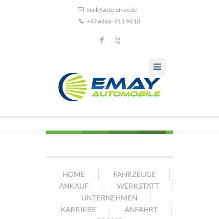
mail@auto-emay.de
+49 6466 -911 94 10
F
X
HOME
FAHRZEUGE
ANKAUF
WERKSTATT
UNTERNEHMEN
KARRIERE
ANFAHRT