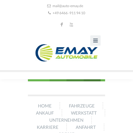
mail@auto-emay.de
+49 6466 -911 94 10
F
X
HOME
FAHRZEUGE
ANKAUF
WERKSTATT
UNTERNEHMEN
KARRIERE
ANFAHRT