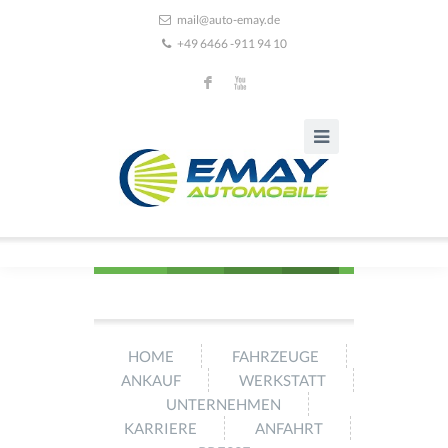
mail@auto-emay.de
+49 6466 -911 94 10
F
X
HOME
FAHRZEUGE
ANKAUF
WERKSTATT
UNTERNEHMEN
KARRIERE
ANFAHRT