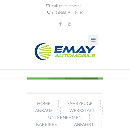
mail@auto-emay.de
+49 6466 -911 94 10
F
X
HOME
FAHRZEUGE
ANKAUF
WERKSTATT
UNTERNEHMEN
KARRIERE
ANFAHRT