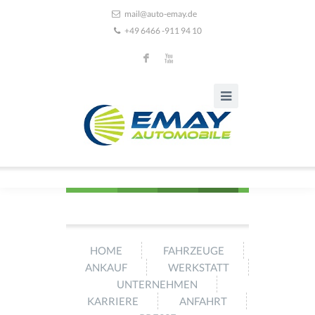
mail@auto-emay.de
+49 6466 -911 94 10
F
X
HOME
FAHRZEUGE
ANKAUF
WERKSTATT
UNTERNEHMEN
KARRIERE
ANFAHRT