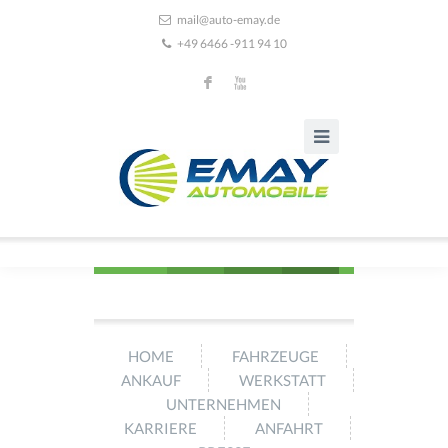
mail@auto-emay.de
+49 6466 -911 94 10
F
X
HOME
FAHRZEUGE
ANKAUF
WERKSTATT
UNTERNEHMEN
KARRIERE
ANFAHRT