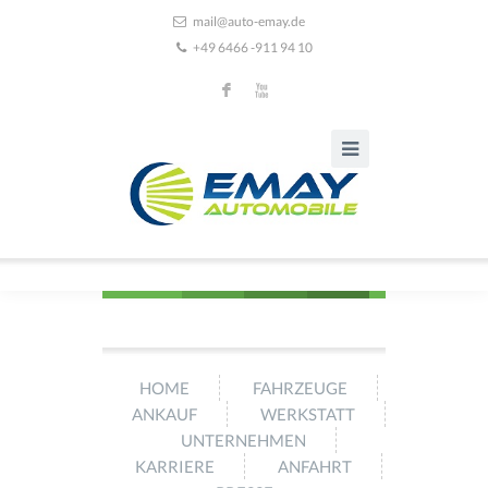
mail@auto-emay.de
+49 6466 -911 94 10
F
X
HOME
FAHRZEUGE
ANKAUF
WERKSTATT
UNTERNEHMEN
KARRIERE
ANFAHRT