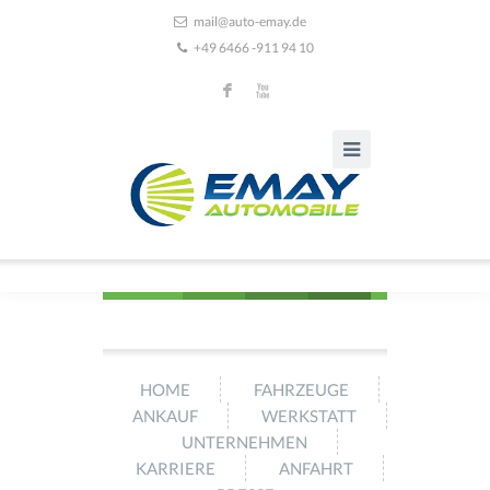
mail@auto-emay.de
+49 6466 -911 94 10
F
X
HOME
FAHRZEUGE
ANKAUF
WERKSTATT
UNTERNEHMEN
KARRIERE
ANFAHRT