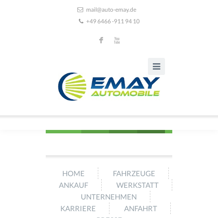
mail@auto-emay.de
+49 6466 -911 94 10
F
X
HOME
FAHRZEUGE
ANKAUF
WERKSTATT
UNTERNEHMEN
KARRIERE
ANFAHRT