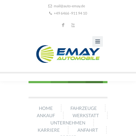
mail@auto-emay.de
+49 6466 -911 94 10
F
X
HOME
FAHRZEUGE
ANKAUF
WERKSTATT
UNTERNEHMEN
KARRIERE
ANFAHRT