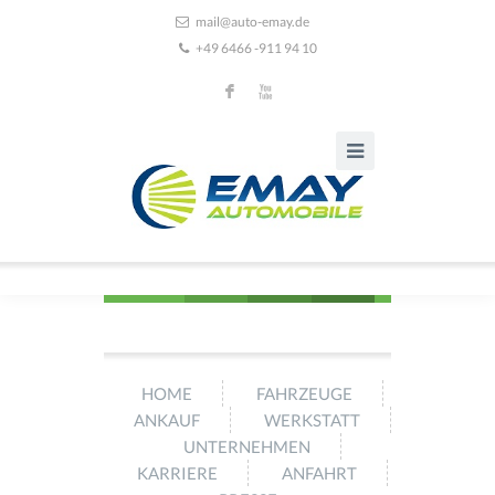
mail@auto-emay.de
+49 6466 -911 94 10
F
X
HOME
FAHRZEUGE
ANKAUF
WERKSTATT
UNTERNEHMEN
KARRIERE
ANFAHRT