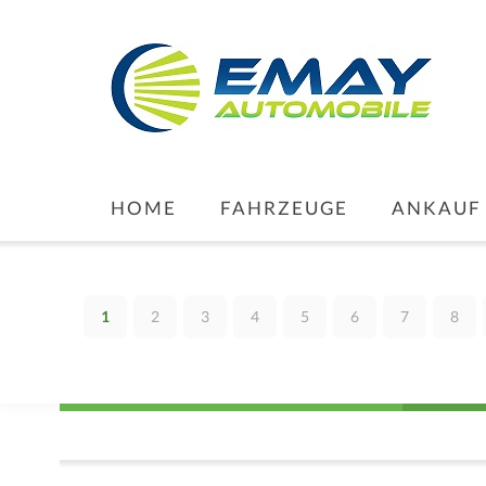
HOME
FAHRZEUGE
ANKAUF
1
2
3
4
5
6
7
8