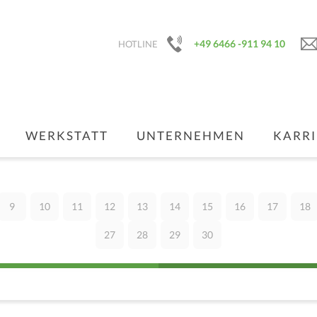
+49 6466 -911 94 10
HOTLINE
WERKSTATT
UNTERNEHMEN
KARRI
9
10
11
12
13
14
15
16
17
18
27
28
29
30