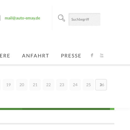
mail@auto-emay.de
ERE
ANFAHRT
PRESSE
F
X
19
20
21
22
23
24
25
26