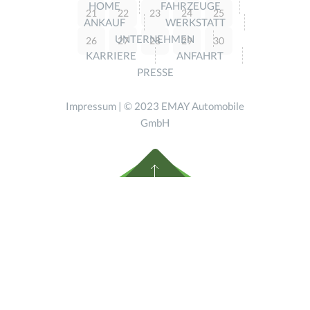
HOME
FAHRZEUGE
21
22
23
24
25
ANKAUF
WERKSTATT
UNTERNEHMEN
26
27
28
29
30
KARRIERE
ANFAHRT
PRESSE
Impressum
| © 2023 EMAY Automobile
GmbH