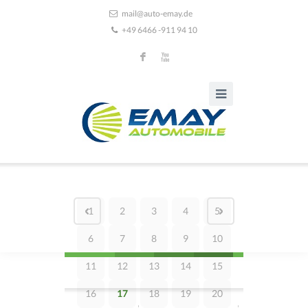
mail@auto-emay.de
+49 6466 -911 94 10
F
X
1
2
3
4
5
6
7
8
9
10
11
12
13
14
15
16
17
18
19
20