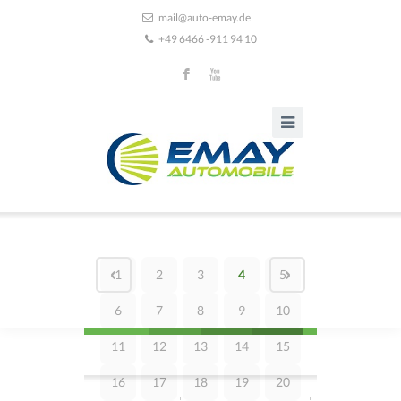
mail@auto-emay.de
+49 6466 -911 94 10
F
X
1
2
3
4
5
6
7
8
9
10
11
12
13
14
15
16
17
18
19
20