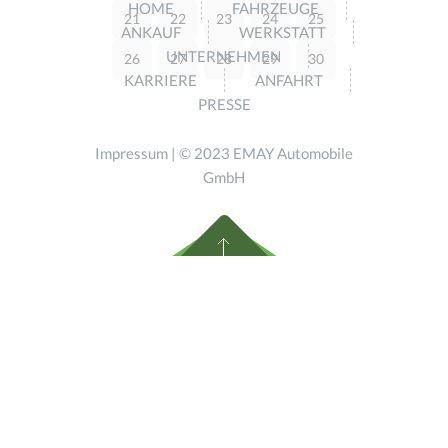
HOME
FAHRZEUGE
21
22
23
24
25
ANKAUF
WERKSTATT
UNTERNEHMEN
26
27
28
29
30
KARRIERE
ANFAHRT
PRESSE
Impressum
| © 2023 EMAY Automobile
GmbH